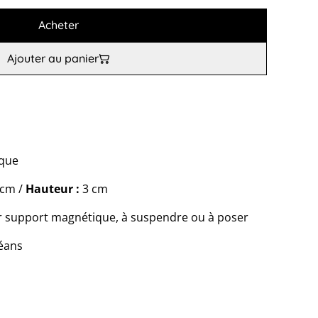
Acheter
Ajouter au panier
ique
cm /
Hauteur :
3 cm
r support magnétique, à suspendre ou à poser
céans